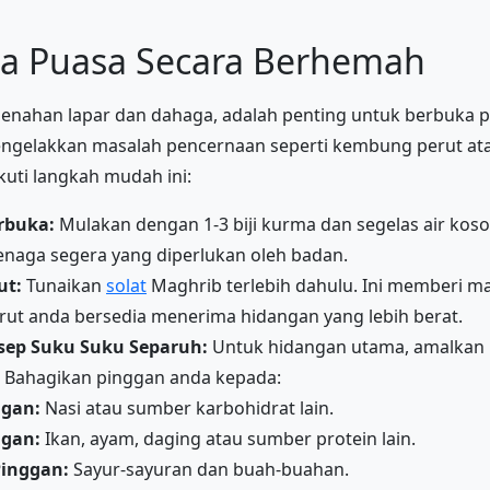
ka Puasa Secara Berhemah
menahan lapar dan dahaga, adalah penting untuk berbuka 
engelakkan masalah pencernaan seperti kembung perut at
uti langkah mudah ini:
rbuka:
Mulakan dengan 1-3 biji kurma dan segelas air kos
naga segera yang diperlukan oleh badan.
ut:
Tunaikan
solat
Maghrib terlebih dahulu. Ini memberi mas
rut anda bersedia menerima hidangan yang lebih berat.
ep Suku Suku Separuh:
Untuk hidangan utama, amalkan
a. Bahagikan pinggan anda kepada:
ggan:
Nasi atau sumber karbohidrat lain.
ggan:
Ikan, ayam, daging atau sumber protein lain.
Pinggan:
Sayur-sayuran dan buah-buahan.