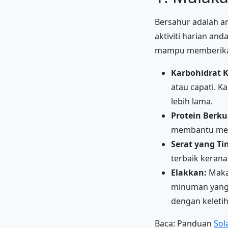
Bersahur adalah a
aktiviti harian an
mampu memberikan
Karbohidrat 
atau capati. K
lebih lama.
Protein Berkua
membantu memb
Serat yang Ti
terbaik kerana
Elakkan:
Maka
minuman yang t
dengan keletih
Baca: Panduan
Sol