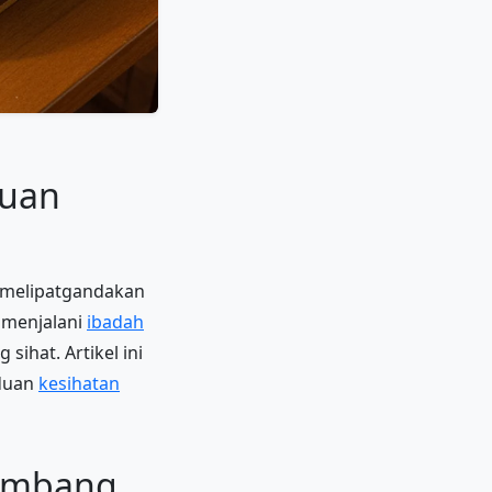
duan
k melipatgandakan
k menjalani
ibadah
ihat. Artikel ini
nduan
kesihatan
eimbang