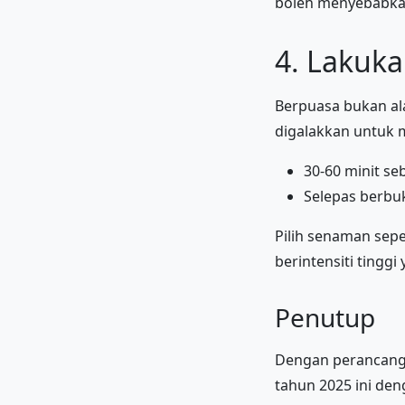
boleh menyebabkan
4. Lakukan
Berpuasa bukan ala
digalakkan untuk 
30-60 minit s
Selepas berbu
Pilih senaman sepe
berintensiti ting
Penutup
Dengan perancangan
tahun 2025 ini de