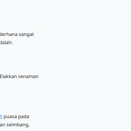
ederhana sangat
dalah:
n. Elakkan senaman
h
puasa pada
nan seimbang,