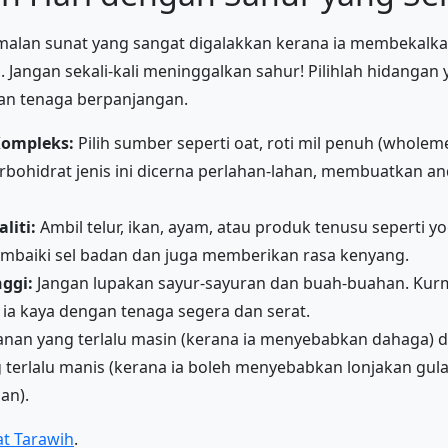
malan sunat yang sangat digalakkan kerana ia membekalk
da. Jangan sekali-kali meninggalkan sahur! Pilihlah hidanga
 tenaga berpanjangan.
Kompleks:
Pilih sumber seperti oat, roti mil penuh (wholeme
arbohidrat jenis ini dicerna perlahan-lahan, membuatkan a
liti:
Ambil telur, ikan, ayam, atau produk tenusu seperti yo
aiki sel badan dan juga memberikan rasa kenyang.
nggi:
Jangan lupakan sayur-sayuran dan buah-buahan. Kurm
 ia kaya dengan tenaga segera dan serat.
nan yang terlalu masin (kerana ia menyebabkan dahaga) 
erlalu manis (kerana ia boleh menyebabkan lonjakan gula 
an).
at Tarawih
.