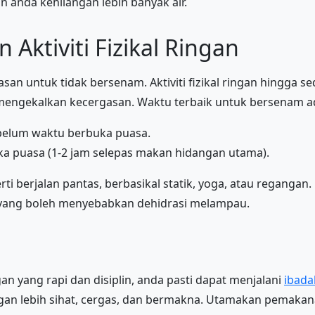
 anda kehilangan lebih banyak air.
 Aktiviti Fizikal Ringan
san untuk tidak bersenam. Aktiviti fizikal ringan hingga s
mengekalkan kecergasan. Waktu terbaik untuk bersenam a
ebelum waktu berbuka puasa.
ka puasa (1-2 jam selepas makan hidangan utama).
rti berjalan pantas, berbasikal statik, yoga, atau reganga
gi yang boleh menyebabkan dehidrasi melampau.
 yang rapi dan disiplin, anda pasti dapat menjalani
ibada
ngan lebih sihat, cergas, dan bermakna. Utamakan pemaka