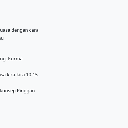
puasa dengan cara
au
ong. Kurma
a kira-kira 10-15
 konsep Pinggan