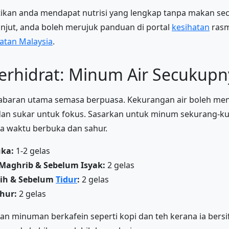
ikan anda mendapat nutrisi yang lengkap tanpa makan sec
njut, anda boleh merujuk panduan di portal
kesihatan
ras
atan Malaysia
.
Terhidrat: Minum Air Secukup
cabaran utama semasa berpuasa. Kekurangan air boleh me
, dan sukar untuk fokus. Sasarkan untuk minum sekurang-k
ra waktu berbuka dan sahur.
ka:
1-2 gelas
Maghrib & Sebelum Isyak:
2 gelas
wih & Sebelum
Tidur
:
2 gelas
hur:
2 gelas
 minuman berkafein seperti kopi dan teh kerana ia bersif