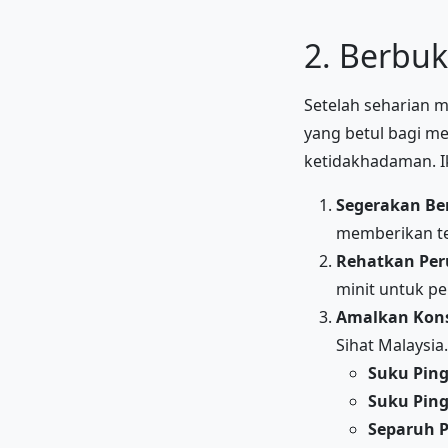
2. Berbu
Setelah seharian 
yang betul bagi m
ketidakhadaman. Ik
Segerakan Be
memberikan te
Rehatkan Per
minit untuk pe
Amalkan Kons
Sihat Malaysi
Suku Pin
Suku Pin
Separuh 