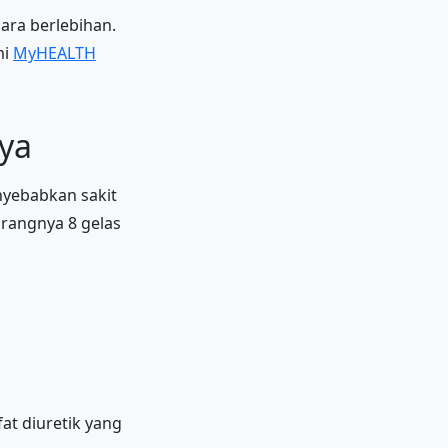
ara berlebihan.
mi
MyHEALTH
nya
nyebabkan sakit
urangnya 8 gelas
at diuretik yang