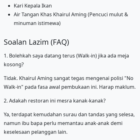
Kari Kepala Ikan
Air Tangan Khas Khairul Aming (Pencuci mulut &
minuman istimewa)
Soalan Lazim (FAQ)
1. Bolehkah saya datang terus (Walk-in) jika ada meja
kosong?
Tidak. Khairul Aming sangat tegas mengenai polisi "No
Walk-in" pada fasa awal pembukaan ini. Harap maklum.
2. Adakah restoran ini mesra kanak-kanak?
Ya, terdapat kemudahan surau dan tandas yang selesa,
namun ibu bapa perlu memantau anak-anak demi
keselesaan pelanggan lain.