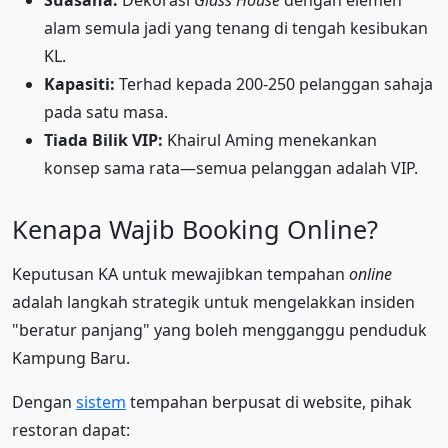
alam semula jadi yang tenang di tengah kesibukan
KL.
Kapasiti:
Terhad kepada 200-250 pelanggan sahaja
pada satu masa.
Tiada Bilik VIP:
Khairul Aming menekankan
konsep sama rata—semua pelanggan adalah VIP.
Kenapa Wajib Booking Online?
Keputusan KA untuk mewajibkan tempahan
online
adalah langkah strategik untuk mengelakkan insiden
"beratur panjang" yang boleh mengganggu penduduk
Kampung Baru.
Dengan
sistem
tempahan berpusat di website, pihak
restoran dapat: