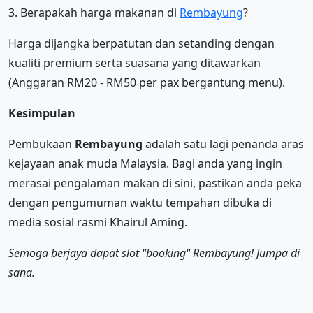
3. Berapakah harga makanan di
Rembayung
?
Harga dijangka berpatutan dan setanding dengan
kualiti premium serta suasana yang ditawarkan
(Anggaran RM20 - RM50 per pax bergantung menu).
Kesimpulan
Pembukaan
Rembayung
adalah satu lagi penanda aras
kejayaan anak muda Malaysia. Bagi anda yang ingin
merasai pengalaman makan di sini, pastikan anda peka
dengan pengumuman waktu tempahan dibuka di
media sosial rasmi Khairul Aming.
Semoga berjaya dapat slot "booking" Rembayung! Jumpa di
sana.