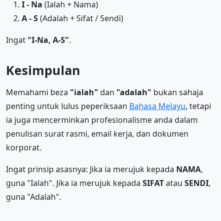
I - Na
(Ialah + Nama)
A - S
(Adalah + Sifat / Sendi)
Ingat
"I-Na, A-S"
.
Kesimpulan
Memahami beza
"ialah"
dan
"adalah"
bukan sahaja
penting untuk lulus peperiksaan
Bahasa Melayu
, tetapi
ia juga mencerminkan profesionalisme anda dalam
penulisan surat rasmi, email kerja, dan dokumen
korporat.
Ingat prinsip asasnya: Jika ia merujuk kepada
NAMA
,
guna "Ialah". Jika ia merujuk kepada
SIFAT
atau
SENDI
,
guna "Adalah".