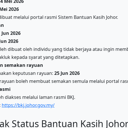
14 Mei 2026
Mei 2026
buat melalui portal rasmi Sistem Bantuan Kasih Johor.
an
 Jun 2026
Jun 2026
eh dibuat oleh individu yang tidak berjaya atau ingin me
takluk kepada syarat yang ditetapkan.
an semakan rayuan
makan keputusan rayuan:
25 Jun 2026
ayuan boleh membuat semakan semula melalui portal ras
rasmi
eh diakses melalui laman rasmi BKJ.
:
https://bkj.johor.gov.my/
ak Status Bantuan Kasih Joho