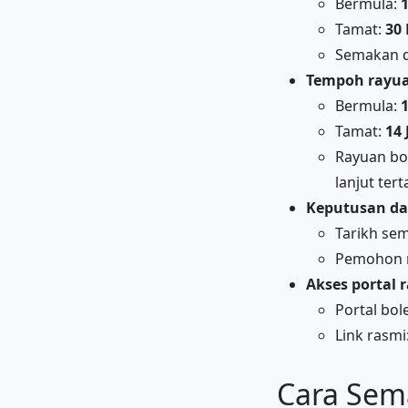
Bermula:
Tamat:
30 
Semakan di
Tempoh rayu
Bermula:
1
Tamat:
14 
Rayuan bol
lanjut ter
Keputusan d
Tarikh se
Pemohon r
Akses portal 
Portal bol
Link rasmi
Cara Sem