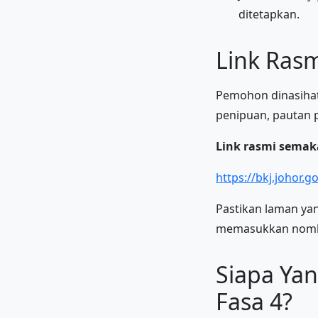
ditetapkan.
Link Ras
Pemohon dinasihat
penipuan, pautan 
Link rasmi semaka
https://bkj.johor.g
Pastikan laman ya
memasukkan nomb
Siapa Ya
Fasa 4?