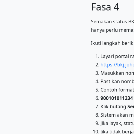
Fasa 4
Semakan status BK
hanya perlu mema
Ikuti langkah berik
Layari portal 
https://bkj.joh
Masukkan nom
Pastikan nom
Contoh format
900101011234
Klik butang
Se
Sistem akan 
Jika layak, sta
Jika tidak be