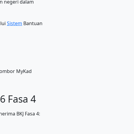
an negeri dalam
lui
Sistem
Bantuan
 nombor MyKad
6 Fasa 4
nerima BKJ Fasa 4: