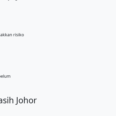
kkan risiko
ebelum
sih Johor