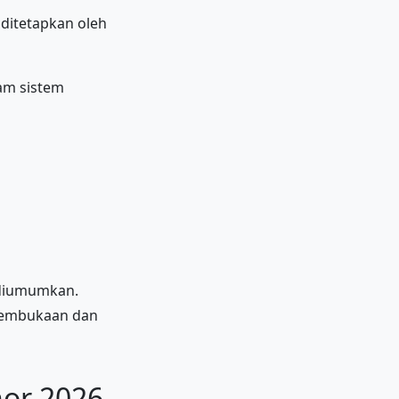
 ditetapkan oleh
am sistem
 diumumkan.
 pembukaan dan
or 2026