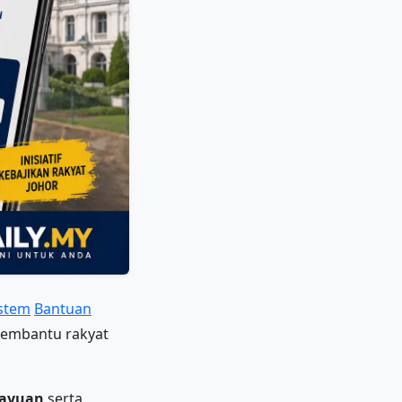
stem
Bantuan
 membantu rakyat
rayuan
serta